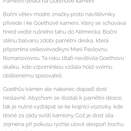
Pamětní deska na Goethově kameni
Boční větev modré značky proto návštěvníky
přivede i ke Goethově kameni, který se schovává
hned vedle rušného tahu do Německa. Boční
stěnu balvanu zdobí pamětní deska, která
připomíná velkovévodkyni Marii Pavlovnu
Romanovovou. Ta roku 1846 navštívila Goethovu
skalku, kde vzpomínkou vzdala hold svému
oblíbenému spisovateli.
Goethův kámen ale nakonec dopadl dost
neslavně. Abychom se dostali k pamětní desce,
tak je nutné vydrápat se ke krajnici vozovky, kde
těsně za zády sviští kamiony. Což je dost síla,
zejména při pokusu rychle ulovit alespoň trochu