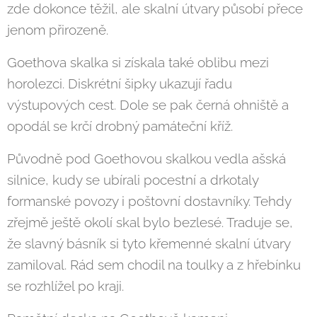
zde dokonce těžil, ale skalní útvary působí přece
jenom přirozeně.
Goethova skalka si získala také oblibu mezi
horolezci. Diskrétní šipky ukazují řadu
výstupových cest. Dole se pak černá ohniště a
opodál se krčí drobný památeční kříž.
Původně pod Goethovou skalkou vedla ašská
silnice, kudy se ubírali pocestní a drkotaly
formanské povozy i poštovní dostavníky. Tehdy
zřejmě ještě okolí skal bylo bezlesé. Traduje se,
že slavný básník si tyto křemenné skalní útvary
zamiloval. Rád sem chodil na toulky a z hřebínku
se rozhlížel po kraji.