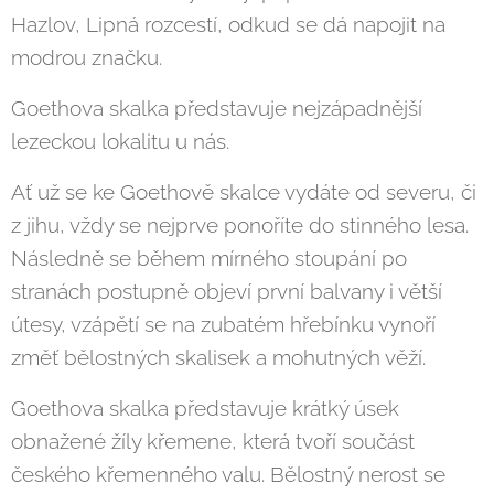
Hazlov, Lipná rozcestí, odkud se dá napojit na
modrou značku.
Goethova skalka představuje nejzápadnější
lezeckou lokalitu u nás.
Ať už se ke Goethově skalce vydáte od severu, či
z jihu, vždy se nejprve ponoříte do stinného lesa.
Následně se během mírného stoupání po
stranách postupně objeví první balvany i větší
útesy, vzápětí se na zubatém hřebínku vynoří
změť bělostných skalisek a mohutných věží.
Goethova skalka představuje krátký úsek
obnažené žíly křemene, která tvoří součást
českého křemenného valu. Bělostný nerost se