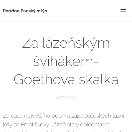
Penzion Panský mlýn
Za lázeňským
švihákem-
Goethova skalka
19.02.2024
Za časů největšího boomu západočeských lázní,
kdy se Františkovy Lázně staly epicentrem