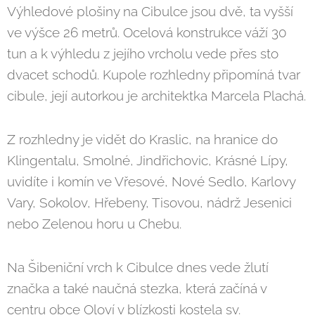
Výhledové plošiny na Cibulce jsou dvě, ta vyšší
ve výšce 26 metrů. Ocelová konstrukce váží 30
tun a k výhledu z jejího vrcholu vede přes sto
dvacet schodů. Kupole rozhledny připomíná tvar
cibule, její autorkou je architektka Marcela Plachá.
Z rozhledny je vidět do Kraslic, na hranice do
Klingentalu, Smolné, Jindřichovic, Krásné Lípy,
uvidíte i komín ve Vřesové, Nové Sedlo, Karlovy
Vary, Sokolov, Hřebeny, Tisovou, nádrž Jesenici
nebo Zelenou horu u Chebu.
Na Šibeniční vrch k Cibulce dnes vede žlutí
značka a také naučná stezka, která začíná v
centru obce Oloví v blízkosti kostela sv.